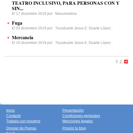
TEATRO INCLUSIVO, PARA PERSONAS CON Y
SIN...
El 17 diciembre 2019 por
Manumedina
:
Fuga
El 03 diciembre 2019 por
Txusduarte Jesus E. Duarte López
:
Mercancía
El 10 diciembre 2019 por
Txusduarte Jesus E. Duarte López
:
1
2
Inicio
Presentación
Contacto
Condiciones generales
Trabaja con nosotros
Menciones legales
Dossier de Prensa
Propón tu blog