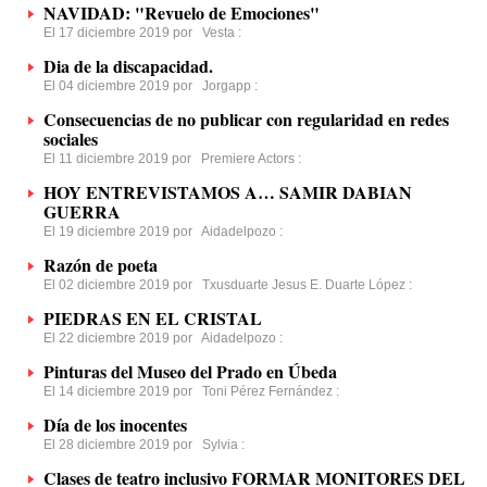
NAVIDAD: "Revuelo de Emociones"
El 17 diciembre 2019 por
Vesta
:
Dia de la discapacidad.
El 04 diciembre 2019 por
Jorgapp
:
Consecuencias de no publicar con regularidad en redes
sociales
El 11 diciembre 2019 por
Premiere Actors
:
HOY ENTREVISTAMOS A… SAMIR DABIAN
GUERRA
El 19 diciembre 2019 por
Aidadelpozo
:
Razón de poeta
El 02 diciembre 2019 por
Txusduarte Jesus E. Duarte López
:
PIEDRAS EN EL CRISTAL
El 22 diciembre 2019 por
Aidadelpozo
:
Pinturas del Museo del Prado en Úbeda
El 14 diciembre 2019 por
Toni Pérez Fernández
:
Día de los inocentes
El 28 diciembre 2019 por
Sylvia
:
Clases de teatro inclusivo FORMAR MONITORES DEL