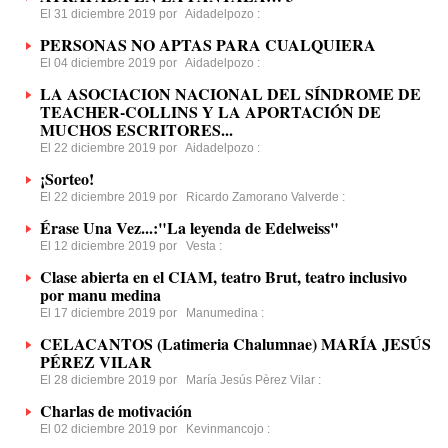
El 31 diciembre 2019 por
Aidadelpozo
:
PERSONAS NO APTAS PARA CUALQUIERA
El 04 diciembre 2019 por
Aidadelpozo
:
LA ASOCIACION NACIONAL DEL SÍNDROME DE
TEACHER-COLLINS Y LA APORTACIÓN DE
MUCHOS ESCRITORES...
El 22 diciembre 2019 por
Aidadelpozo
:
¡Sorteo!
El 22 diciembre 2019 por
Ricardo Zamorano Valverde
:
Érase Una Vez...:"La leyenda de Edelweiss"
El 12 diciembre 2019 por
Vesta
:
Clase abierta en el CIAM, teatro Brut, teatro inclusivo
por manu medina
El 17 diciembre 2019 por
Manumedina
:
CELACANTOS (Latimeria Chalumnae) MARÍA JESÚS
PÉREZ VILAR
El 28 diciembre 2019 por
María Jesús Pèrez Vilar
:
Charlas de motivación
El 02 diciembre 2019 por
Kevinmancojo
: