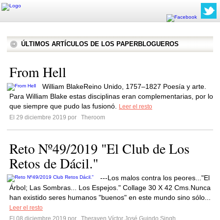
ÚLTIMOS ARTÍCULOS DE LOS PAPERBLOGUEROS
From Hell
William BlakeReino Unido, 1757–1827 Poesía y arte.
Para William Blake estas disciplinas eran complementarias, por lo
que siempre que pudo las fusionó.
Leer el resto
El 29 diciembre 2019 por
Theroom
Reto Nº49/2019 "El Club de Los
Retos de Dácil."
---Los malos contra los peores..."El
Árbol; Las Sombras... Los Espejos." Collage 30 X 42 Cms.Nunca
han existido seres humanos "buenos" en este mundo sino sólo...
Leer el resto
El 08 diciembre 2019 por
Theraven Víctor José Guindo Singh