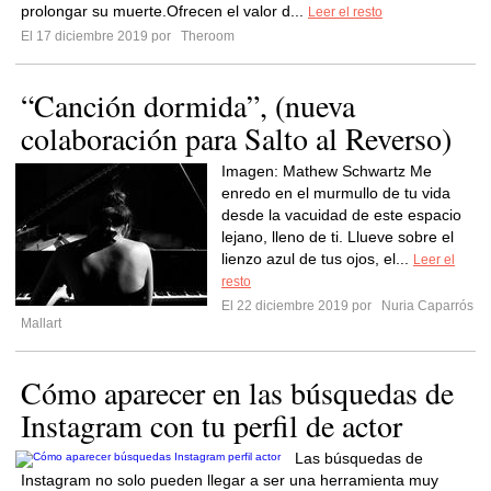
prolongar su muerte.Ofrecen el valor d...
Leer el resto
El 17 diciembre 2019 por
Theroom
“Canción dormida”, (nueva
colaboración para Salto al Reverso)
Imagen: Mathew Schwartz Me
enredo en el murmullo de tu vida
desde la vacuidad de este espacio
lejano, lleno de ti. Llueve sobre el
lienzo azul de tus ojos, el...
Leer el
resto
El 22 diciembre 2019 por
Nuria Caparrós
Mallart
Cómo aparecer en las búsquedas de
Instagram con tu perfil de actor
Las búsquedas de
Instagram no solo pueden llegar a ser una herramienta muy