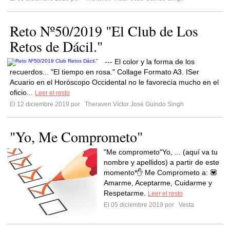
Reto Nº50/2019 "El Club de Los
Retos de Dácil."
--- El color y la forma de los
recuerdos... "El tiempo en rosa." Collage Formato A3. ISer
Acuario en el Horóscopo Occidental no le favorecía mucho en el
oficio...
Leer el resto
El 12 diciembre 2019 por
Theraven Víctor José Guindo Singh
"Yo, Me Comprometo"
"Me comprometo"Yo, ... (aquí va tu
nombre y apellidos) a partir de este
momento*✋ Me Comprometo a: 💟
Amarme, Aceptarme, Cuidarme y
Respetarme.
Leer el resto
El 05 diciembre 2019 por
Vesta