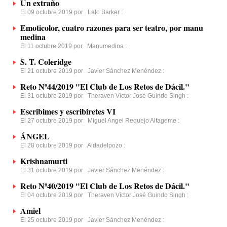
Un extraño
El 09 octubre 2019 por
Lalo Barker
:
Emoticolor, cuatro razones para ser teatro, por manu
medina
El 11 octubre 2019 por
Manumedina
:
S. T. Coleridge
El 21 octubre 2019 por
Javier Sánchez Menéndez
:
Reto Nº44/2019 "El Club de Los Retos de Dácil."
El 31 octubre 2019 por
Theraven Víctor José Guindo Singh
:
Escribimes y escribiretes VI
El 27 octubre 2019 por
Miguel Angel Requejo Alfageme
:
ÁNGEL
El 28 octubre 2019 por
Aidadelpozo
:
Krishnamurti
El 31 octubre 2019 por
Javier Sánchez Menéndez
:
Reto Nº40/2019 "El Club de Los Retos de Dácil."
El 04 octubre 2019 por
Theraven Víctor José Guindo Singh
:
Amiel
El 25 octubre 2019 por
Javier Sánchez Menéndez
: