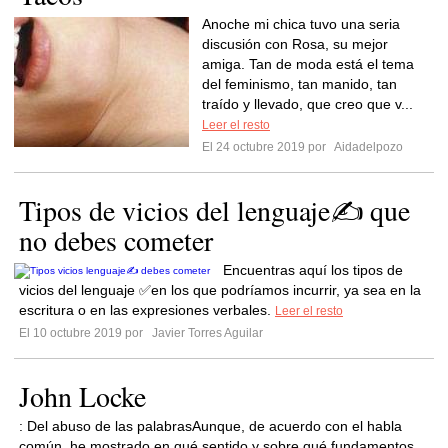
Anoche mi chica tuvo una seria
discusión con Rosa, su mejor
amiga. Tan de moda está el tema
del feminismo, tan manido, tan
traído y llevado, que creo que v...
Leer el resto
El 24 octubre 2019 por
Aidadelpozo
Tipos de vicios del lenguaje✍ que
no debes cometer
Encuentras aquí los tipos de
vicios del lenguaje ✅en los que podríamos incurrir, ya sea en la
escritura o en las expresiones verbales.
Leer el resto
El 10 octubre 2019 por
Javier Torres Aguilar
John Locke
: Del abuso de las palabrasAunque, de acuerdo con el habla
común, he mostrado en qué sentido y sobre qué fundamentos