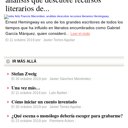
literarios de...
Ernest Hemingway es uno de los grandes escritores de todos los
tiempos que ha influido en literatos encumbrados como Gabriel
García Márquez, quien consideró...
Leer el resto
El 11 octubre 2019 por
Javier Torres Aguilar
IR MÁS ALLÁ
Stefan Zweig
El 30 octubre 2019 por
Javier Sánchez Menéndez
:
Una vez más…
El 11 octubre 2019 por
Lalo Barker
:
Cómo iniciar un cuento inventado
El 30 octubre 2019 por
Javier Torres Aguilar
:
¿Qué escena o monólogo debería escoger para grabarme?
El 23 octubre 2019 por
Premiere Actors
: