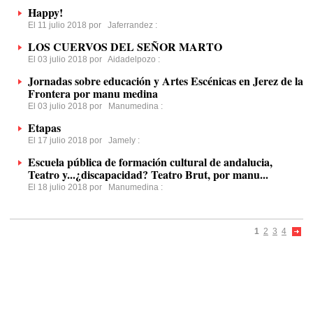
Happy!
El 11 julio 2018 por
Jaferrandez
:
LOS CUERVOS DEL SEÑOR MARTO
El 03 julio 2018 por
Aidadelpozo
:
Jornadas sobre educación y Artes Escénicas en Jerez de la
Frontera por manu medina
El 03 julio 2018 por
Manumedina
:
Etapas
El 17 julio 2018 por
Jamely
:
Escuela pública de formación cultural de andalucia,
Teatro y...¿discapacidad? Teatro Brut, por manu...
El 18 julio 2018 por
Manumedina
:
1
2
3
4