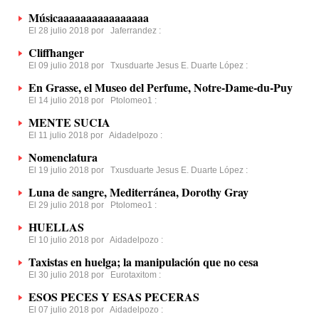
Músicaaaaaaaaaaaaaaaa
El 28 julio 2018 por
Jaferrandez
:
Cliffhanger
El 09 julio 2018 por
Txusduarte Jesus E. Duarte López
:
En Grasse, el Museo del Perfume, Notre-Dame-du-Puy
El 14 julio 2018 por
Ptolomeo1
:
MENTE SUCIA
El 11 julio 2018 por
Aidadelpozo
:
Nomenclatura
El 19 julio 2018 por
Txusduarte Jesus E. Duarte López
:
Luna de sangre, Mediterránea, Dorothy Gray
El 29 julio 2018 por
Ptolomeo1
:
HUELLAS
El 10 julio 2018 por
Aidadelpozo
:
Taxistas en huelga; la manipulación que no cesa
El 30 julio 2018 por
Eurotaxitom
:
ESOS PECES Y ESAS PECERAS
El 07 julio 2018 por
Aidadelpozo
: