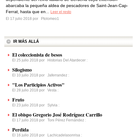
abarcaba la pequeña aldea de pescadores de Saint-Jean-Cap-
Ferrat, hasta que en...
Leer el resto
El 17 julio 2018 por
Ptolomeo1
IR MÁS ALLÁ
El coleccionista de besos
El 25 julio 2018 por
Historias Del Atardecer
:
Silogismo
El 10 julio 2018 por
Jaferrandez
:
"Los Participios Activos"
El 28 julio 2018 por
Vesta
:
Fruto
El 23 julio 2018 por
Sylvia
:
El obispo Gregorio José Rodríguez Carrillo
El 17 julio 2018 por
Toni Pérez Fernández
:
Perdida
El 16 julio 2018 por
Lachicadelasonrisa
: