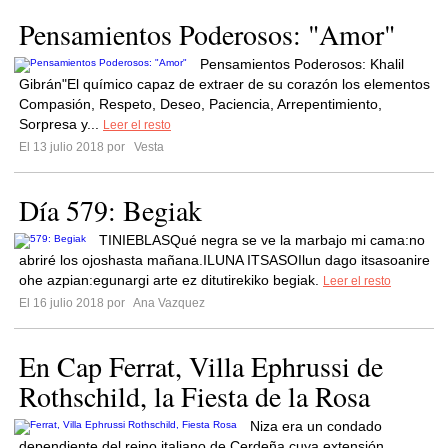
Pensamientos Poderosos: "Amor"
Pensamientos Poderosos: Khalil
Gibrán"El químico capaz de extraer de su corazón los elementos
Compasión, Respeto, Deseo, Paciencia, Arrepentimiento,
Sorpresa y...
Leer el resto
El 13 julio 2018 por
Vesta
Día 579: Begiak
TINIEBLASQué negra se ve la marbajo mi cama:no
abriré los ojoshasta mañana.ILUNA ITSASOIlun dago itsasoanire
ohe azpian:egunargi arte ez ditutirekiko begiak.
Leer el resto
El 16 julio 2018 por
Ana Vazquez
En Cap Ferrat, Villa Ephrussi de
Rothschild, la Fiesta de la Rosa
Niza era un condado
dependiente del reino italiano de Cerdeña cuya extensión