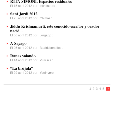
RITA SIMONI, Espacios residuales
El 15 abril 2012 por
Infinitaedro
:
Sant Jordi 2012
El 25 abril 2012 por
Chimos
:
Jiddu Krishnamurti, este conocido escritor y orador
nacid...
El 06 abril 2012 por
Jorgapp
:
A Sayago
El 05 abril 2012 por
Beatrizbeneitez
:
Ranas volando
El 14 abril 2012 por
Pluvisca
:
“La brújula”
El 29 abril 2012 por
Yoelrivero
:
1
2
3
4
5