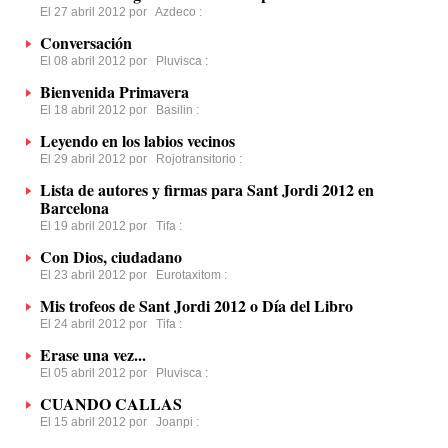
El 27 abril 2012 por
Azdeco
:
Conversación
El 08 abril 2012 por
Pluvisca
:
Bienvenida Primavera
El 18 abril 2012 por
Basilin
:
Leyendo en los labios vecinos
El 29 abril 2012 por
Rojotransitorio
:
Lista de autores y firmas para Sant Jordi 2012 en
Barcelona
El 19 abril 2012 por
Tifa
:
Con Dios, ciudadano
El 23 abril 2012 por
Eurotaxitom
:
Mis trofeos de Sant Jordi 2012 o Día del Libro
El 24 abril 2012 por
Tifa
:
Erase una vez...
El 05 abril 2012 por
Pluvisca
:
CUANDO CALLAS
El 15 abril 2012 por
Joanpi
: