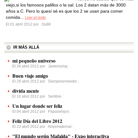
viejo,si los famosos palillos o la sal. Los 2 datan más de 3000
años a.C. Pero lo quesí sé es que los 2 se usan para comer
comida...
Leer el resto
El 01 abril 2012 por
Ou88
IR MÁS ALLÁ
mi pequeño universo
El 28 abril 2012 por
Javiersoriaj
:
Buen viaje amigo
El 29 abril 2012 por
Siempreenmedio
:
divida mente
El 10 abril 2012 por
Serlibre
:
Un lugar donde ser feliz
El 04 abril 2012 por
Papasehijos
:
Feliz Día del Libro 2012
El 23 abril 2012 por
Amormaternal
:
"El mundo según Mafalda" - Expo interactiva