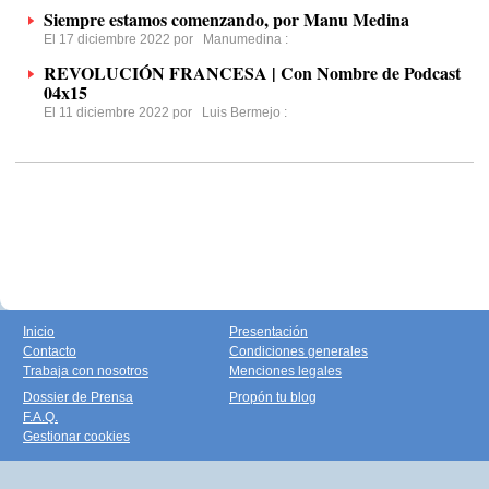
Siempre estamos comenzando, por Manu Medina
El 17 diciembre 2022 por
Manumedina
:
REVOLUCIÓN FRANCESA | Con Nombre de Podcast
04x15
El 11 diciembre 2022 por
Luis Bermejo
:
Inicio
Presentación
Contacto
Condiciones generales
Trabaja con nosotros
Menciones legales
Dossier de Prensa
Propón tu blog
F.A.Q.
Gestionar cookies