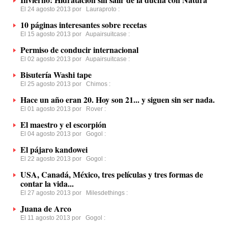
El 24 agosto 2013 por
Lauraproto
:
10 páginas interesantes sobre recetas
El 15 agosto 2013 por
Aupairsuitcase
:
Permiso de conducir internacional
El 02 agosto 2013 por
Aupairsuitcase
:
Bisutería Washi tape
El 25 agosto 2013 por
Chimos
:
Hace un año eran 20. Hoy son 21... y siguen sin ser nada.
El 01 agosto 2013 por
Rover
:
El maestro y el escorpión
El 04 agosto 2013 por
Gogol
:
El pájaro kandowei
El 22 agosto 2013 por
Gogol
:
USA, Canadá, México, tres películas y tres formas de
contar la vida...
El 27 agosto 2013 por
Milesdethings
:
Juana de Arco
El 11 agosto 2013 por
Gogol
: