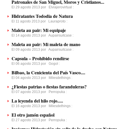
Patronales de San Miguel, Moros y Cristianos...
El 29 agosto 2013 por
Elviajerovirtual
:
Hidratantes Tododia de Natura
El 11 agosto 2013 por
Lauraproto
:
Maleta au pair: Mi equipaje
El 14 agosto 2013 por
Aupairsuitcase
:
Maleta au pair: Mi maleta de mano
El 09 agosto 2013 por
Aupairsuitcase
:
Capsula – Prohibido rendirse
El 06 agosto 2013 por
Gogol
:
Bilbao, la Cenicienta del País Vasco....
El 04 agosto 2013 por
Milesdethings
:
¿Fiestas patrias o fiestas faranduleras?
El 07 agosto 2013 por
Perropuka
:
La leyenda del hilo rojo.....
El 16 agosto 2013 por
Milesdethings
:
El otro jamón español
El 27 agosto 2013 por
Perropuka
:
Invierno: Hidratación sin salir de la ducha con Natura