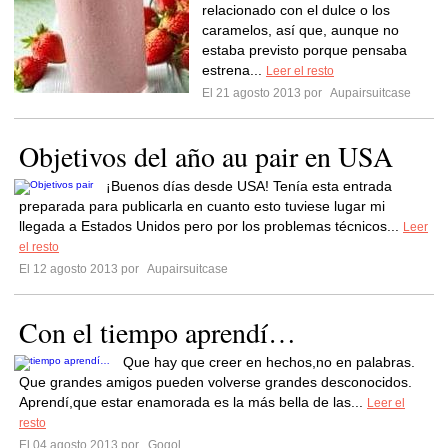
relacionado con el dulce o los
caramelos, así que, aunque no
estaba previsto porque pensaba
estrena...
Leer el resto
El 21 agosto 2013 por
Aupairsuitcase
Objetivos del año au pair en USA
¡Buenos días desde USA! Tenía esta entrada
preparada para publicarla en cuanto esto tuviese lugar mi
llegada a Estados Unidos pero por los problemas técnicos...
Leer
el resto
El 12 agosto 2013 por
Aupairsuitcase
Con el tiempo aprendí…
Que hay que creer en hechos,no en palabras.
Que grandes amigos pueden volverse grandes desconocidos.
Aprendí,que estar enamorada es la más bella de las...
Leer el
resto
El 04 agosto 2013 por
Gogol