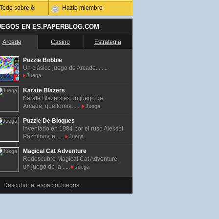
Todo sobre él
Hazte miembro
UEGOS EN ES.PAPERBLOG.COM
Arcade
Casino
Estrategia
Puzzle Bobble
Un clásico juego de Arcade. ......
Juega
Karate Blazers
Karate Blazers es un juego de
Arcade, que forma......
Juega
Puzzle De Bloques
Inventado en 1984 por el ruso Alekséi
Pázhitnov, e......
Juega
Magical Cat Adventure
Redescubre Magical Cat Adventure,
un juego de la......
Juega
Descubrir el espacio Juegos