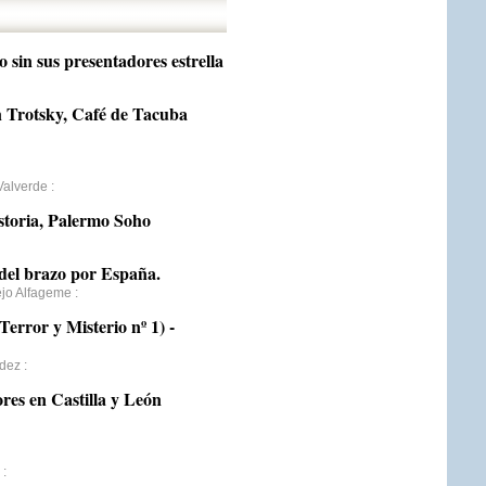
 sin sus presentadores estrella
 Trotsky, Café de Tacuba
Valverde
:
istoria, Palermo Soho
 del brazo por España.
jo Alfageme
:
error y Misterio nº 1) -
ndez
:
res en Castilla y León
: