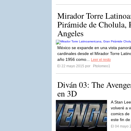
Mirador Torre Latinoa
Pirámide de Cholula, 
Angeles
México se expande en una vista panorá
cardinales desde el Mirador Torre Lati
año 1956 como...
Leer el resto
El 22 mayo 2015 por
Ptolomeo1
Diván 03: The Avenger
en 3D
A Stan Lee
volveré a 
comics de 
este fin d
El 04 mayo 