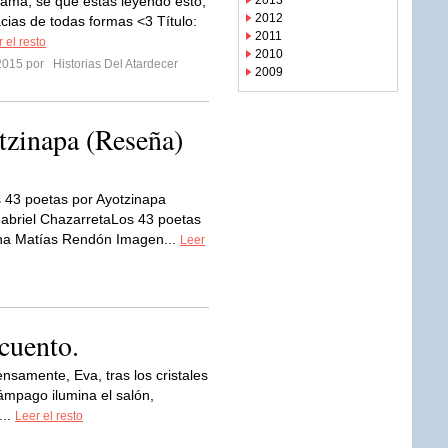
amá, sé que estás leyendo esto,
2013
2012
acias de todas formas <3 Título:
2011
 el resto
2010
2015 por
Historias Del Atardecer
2009
tzinapa (Reseña)
 43 poetas por Ayotzinapa
Gabriel ChazarretaLos 43 poetas
Ana Matías Rendón Imagen...
Leer
cuento.
tensamente, Eva, tras los cristales
lámpago ilumina el salón,
...
Leer el resto