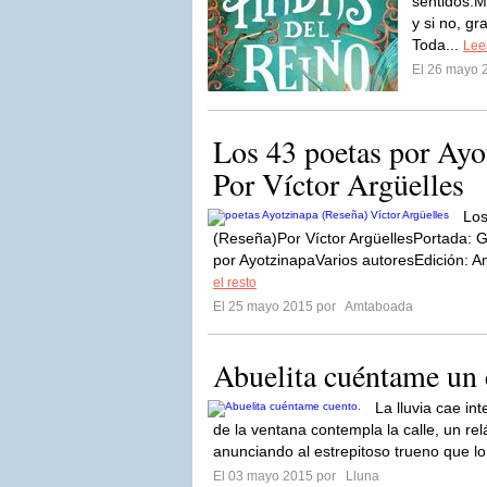
sentidos.M
y si no, gr
Toda...
Leer
El 26 mayo 
Los 43 poetas por Ayo
Por Víctor Argüelles
Los
(Reseña)Por Víctor ArgüellesPortada: 
por AyotzinapaVarios autoresEdición: 
el resto
El 25 mayo 2015 por
Amtaboada
Abuelita cuéntame un 
La lluvia cae in
de la ventana contempla la calle, un re
anunciando al estrepitoso trueno que lo
El 03 mayo 2015 por
Lluna