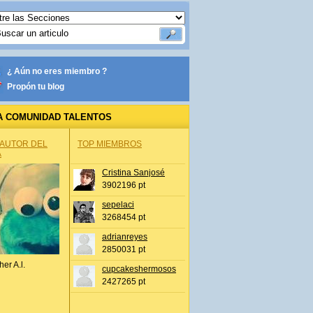
¿ Aún no eres miembro ?
Propón tu blog
A COMUNIDAD TALENTOS
 AUTOR DEL
TOP MIEMBROS
A
Cristina Sanjosé
3902196 pt
sepelaci
3268454 pt
adrianreyes
2850031 pt
her A.l.
cupcakeshermosos
2427265 pt