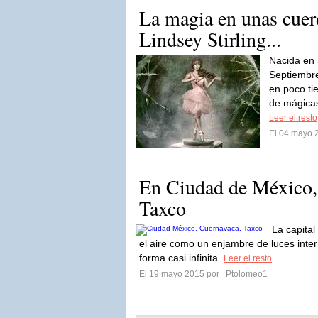
La magia en unas cuerd
Lindsey Stirling...
Nacida en 
Septiembre
en poco ti
de mágicas
Leer el resto
El 04 mayo 
En Ciudad de México,
Taxco
La capital
el aire como un enjambre de luces int
forma casi infinita.
Leer el resto
El 19 mayo 2015 por
Ptolomeo1