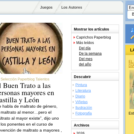
Juegos
Los Autores
Mostrar los artículos
Caprichos Paperblog
Más leídos
Del día
L
De la semana
Del mes
EL
del año
DÍ
Descubrir
Selección Paperblog Talentos
l Buen Trato a las
Pintura
ersonas mayores en
Literatura
Diario
astilla y León
Viñetas
e habla de maltrato de género,
Ilustración
 maltrato al menor…pero el
Fotografía
Est
ltrato al mayor existe”, dijo uno
 los ponentes en el curso de
Archivos
evención de maltrato a mayores ,
2026