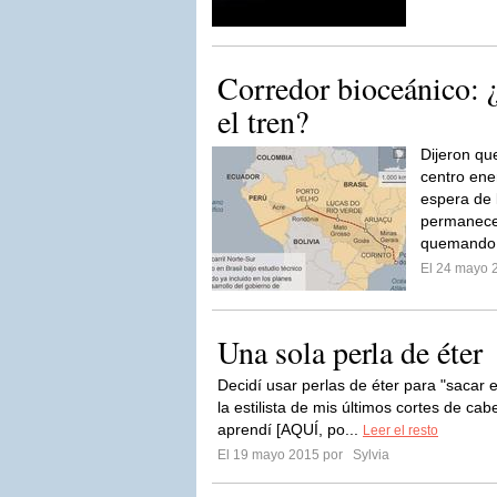
Corredor bioceánico: ¿
el tren?
Dijeron que
centro ener
espera de 
permanece
quemando.
El 24 mayo 
Una sola perla de éter
Decidí usar perlas de éter para "sacar e
la estilista de mis últimos cortes de ca
aprendí [AQUÍ, po...
Leer el resto
El 19 mayo 2015 por
Sylvia