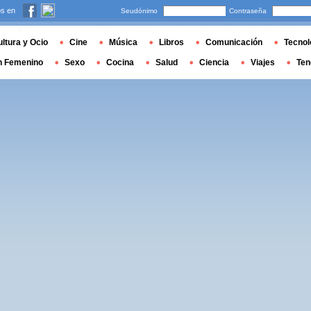
s en
Seudónimo
Contraseña
ltura y Ocio
Cine
Música
Libros
Comunicación
Tecnol
n Femenino
Sexo
Cocina
Salud
Ciencia
Viajes
Ten