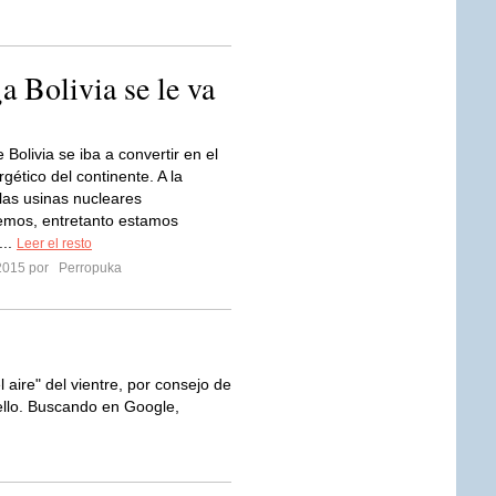
a Bolivia se le va
 Bolivia se iba a convertir en el
gético del continente. A la
las usinas nucleares
mos, entretanto estamos
..
Leer el resto
2015 por
Perropuka
l aire" del vientre, por consejo de
bello. Buscando en Google,