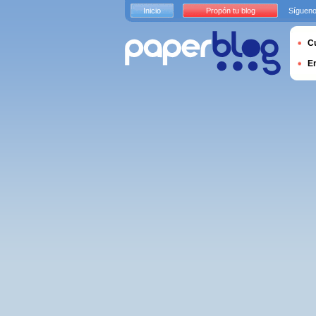
Inicio
Propón tu blog
Sígueno
Cu
E