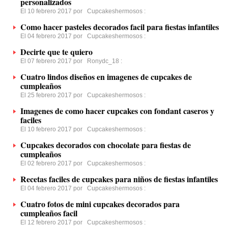
personalizados
El 10 febrero 2017 por
Cupcakeshermosos
:
Como hacer pasteles decorados facil para fiestas infantiles
El 04 febrero 2017 por
Cupcakeshermosos
:
Decirte que te quiero
El 07 febrero 2017 por
Ronydc_18
:
Cuatro lindos diseños en imagenes de cupcakes de
cumpleaños
El 25 febrero 2017 por
Cupcakeshermosos
:
Imagenes de como hacer cupcakes con fondant caseros y
faciles
El 10 febrero 2017 por
Cupcakeshermosos
:
Cupcakes decorados con chocolate para fiestas de
cumpleaños
El 02 febrero 2017 por
Cupcakeshermosos
:
Recetas faciles de cupcakes para niños de fiestas infantiles
El 04 febrero 2017 por
Cupcakeshermosos
:
Cuatro fotos de mini cupcakes decorados para
cumpleaños facil
El 12 febrero 2017 por
Cupcakeshermosos
: