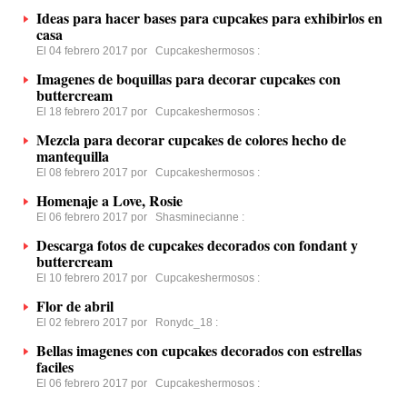
Ideas para hacer bases para cupcakes para exhibirlos en
casa
El 04 febrero 2017 por
Cupcakeshermosos
:
Imagenes de boquillas para decorar cupcakes con
buttercream
El 18 febrero 2017 por
Cupcakeshermosos
:
Mezcla para decorar cupcakes de colores hecho de
mantequilla
El 08 febrero 2017 por
Cupcakeshermosos
:
Homenaje a Love, Rosie
El 06 febrero 2017 por
Shasminecianne
:
Descarga fotos de cupcakes decorados con fondant y
buttercream
El 10 febrero 2017 por
Cupcakeshermosos
:
Flor de abril
El 02 febrero 2017 por
Ronydc_18
:
Bellas imagenes con cupcakes decorados con estrellas
faciles
El 06 febrero 2017 por
Cupcakeshermosos
: