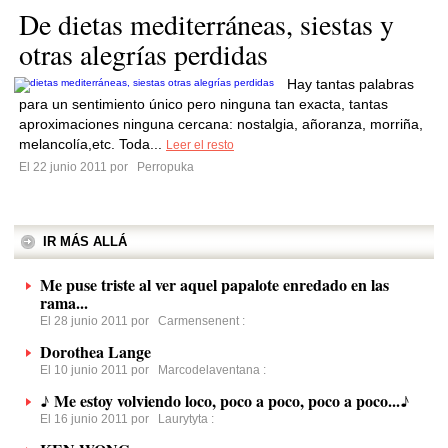
De dietas mediterráneas, siestas y
otras alegrías perdidas
Hay tantas palabras
para un sentimiento único pero ninguna tan exacta, tantas
aproximaciones ninguna cercana: nostalgia, añoranza, morriña,
melancolía,etc. Toda...
Leer el resto
El 22 junio 2011 por
Perropuka
IR MÁS ALLÁ
Me puse triste al ver aquel papalote enredado en las
rama...
El 28 junio 2011 por
Carmensenent
:
Dorothea Lange
El 10 junio 2011 por
Marcodelaventana
:
♪ Me estoy volviendo loco, poco a poco, poco a poco...♪
El 16 junio 2011 por
Laurytyta
: