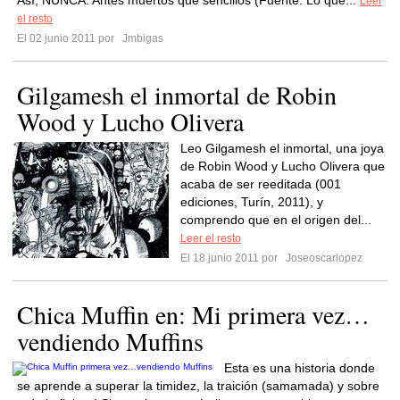
Así, NUNCA. Antes muertos que sencillos (Fuente: Lo que...
Leer
el resto
El 02 junio 2011 por
Jmbigas
Gilgamesh el inmortal de Robin
Wood y Lucho Olivera
Leo Gilgamesh el inmortal, una joya
de Robin Wood y Lucho Olivera que
acaba de ser reeditada (001
ediciones, Turín, 2011), y
comprendo que en el origen del...
Leer el resto
El 18 junio 2011 por
Joseoscarlopez
Chica Muffin en: Mi primera vez…
vendiendo Muffins
Esta es una historia donde
se aprende a superar la timidez, la traición (samamada) y sobre