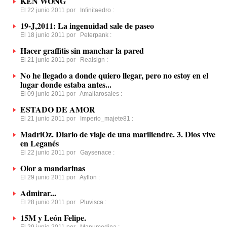
KEN WONG
El 22 junio 2011 por
Infinitaedro
:
19-J,2011: La ingenuidad sale de paseo
El 18 junio 2011 por
Peterpank
:
Hacer graffitis sin manchar la pared
El 21 junio 2011 por
Realsign
:
No he llegado a donde quiero llegar, pero no estoy en el
lugar donde estaba antes...
El 09 junio 2011 por
Amaliarosales
:
ESTADO DE AMOR
El 21 junio 2011 por
Imperio_majete81
:
MadriOz. Diario de viaje de una mariliendre. 3. Dios vive
en Leganés
El 22 junio 2011 por
Gaysenace
:
Olor a mandarinas
El 29 junio 2011 por
Ayllon
:
Admirar...
El 28 junio 2011 por
Pluvisca
:
15M y León Felipe.