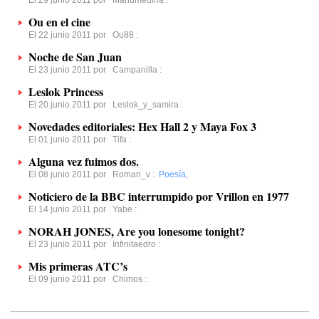
El 29 junio 2011 por
Manumedina
:
Ou en el cine
El 22 junio 2011 por
Ou88
:
Noche de San Juan
El 23 junio 2011 por
Campanilla
:
Leslok Princess
El 20 junio 2011 por
Leslok_y_samira
:
Novedades editoriales: Hex Hall 2 y Maya Fox 3
El 01 junio 2011 por
Tifa
:
Alguna vez fuimos dos.
El 08 junio 2011 por
Roman_v
:
Poesía
,
Noticiero de la BBC interrumpido por Vrillon en 1977
El 14 junio 2011 por
Yabe
:
NORAH JONES, Are you lonesome tonight?
El 23 junio 2011 por
Infinitaedro
:
Mis primeras ATC’s
El 09 junio 2011 por
Chimos
: