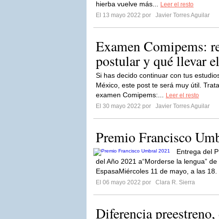
hierba vuelve más...
Leer el resto
El 13 mayo 2022 por
Javier Torres Aguilar
Examen Comipems: req
postular y qué llevar e
Si has decido continuar con tus estudio
México, este post te será muy útil. Tra
examen Comipems:...
Leer el resto
El 30 mayo 2022 por
Javier Torres Aguilar
Premio Francisco Umb
Entrega del P
del Año 2021 a“Morderse la lengua” de 
EspasaMiércoles 11 de mayo, a las 18.
El 06 mayo 2022 por
Clara R. Sierra
Diferencia preestreno,