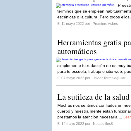
Preest
términos que se emplean habitualmente 
escénicas o la cultura. Pero todos ellos, 
El 11 mayo 2022 por
Premiere Actors
Herramientas gratis pa
automáticos
simplemente tu redacción no es muy bue
para tu escuela, trabajo o sitio web, pue
El 07 mayo 2022 por
Javier Torres Aguilar
La sutileza de la salud
Muchas nos sentimos confiados en nues
cuerpo y nuestra mente están funciona
prestamos la atención necesaria ...
Leer
El 14 mayo 2022 por
Notasutiles8