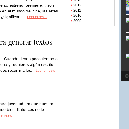
2013
reno, estreno, première… son
2012
2011
en el mundo del cine, las artes
2010
¿significan l...
Leer el resto
2009
ra generar textos
Cuando tienes poco tiempo o
na y requieres algún escrito
des recurrir a las...
Leer el resto
tra juventud, en que nuestro
ndo bien. Entonces no le
 el resto