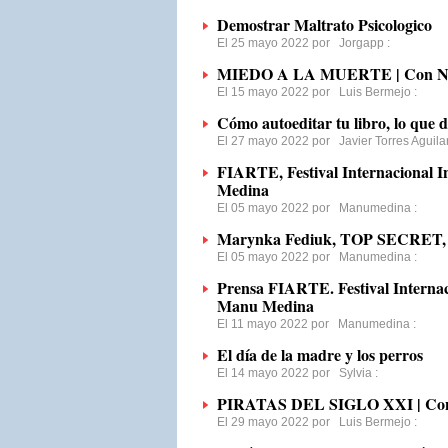
Demostrar Maltrato Psicologico
El 25 mayo 2022 por
Jorgapp
:
MIEDO A LA MUERTE | Con Nom
El 15 mayo 2022 por
Luis Bermejo
:
Cómo autoeditar tu libro, lo que 
El 27 mayo 2022 por
Javier Torres Aguila
FIARTE, Festival Internacional I
Medina
El 05 mayo 2022 por
Manumedina
:
Marynka Fediuk, TOP SECRET,
El 05 mayo 2022 por
Manumedina
:
Prensa FIARTE. Festival Internaci
Manu Medina
El 11 mayo 2022 por
Manumedina
:
El día de la madre y los perros
El 14 mayo 2022 por
Sylvia
:
PIRATAS DEL SIGLO XXI | Con 
El 29 mayo 2022 por
Luis Bermejo
: