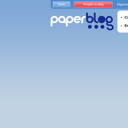
Inicio
Propón tu blog
Sígueno
Cu
E