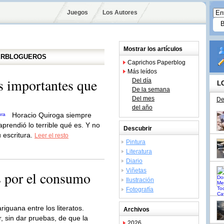
Juegos
Los Autores
Mostrar los artículos
PERBLOGUEROS
Caprichos Paperblog
Más leídos
s importantes que
Del día
L
De la semana
Del mes
De
del año
Horacio Quiroga siempre
prendió lo terrible qué es. Y no
Descubrir
 escritura.
Leer el resto
Pintura
Literatura
Diario
Viñetas
s por el consumo
Ilustración
Fotografía
iguana entre los literatos.
Archivos
, sin dar pruebas, de que la
2026