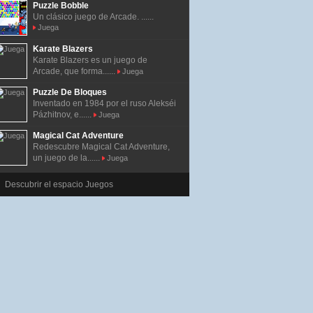
Puzzle Bobble
Un clásico juego de Arcade. ......
Juega
Karate Blazers
Karate Blazers es un juego de
Arcade, que forma......
Juega
Puzzle De Bloques
Inventado en 1984 por el ruso Alekséi
Pázhitnov, e......
Juega
Magical Cat Adventure
Redescubre Magical Cat Adventure,
un juego de la......
Juega
Descubrir el espacio Juegos