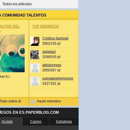
Todos los artículos
A COMUNIDAD TALENTOS
 AUTOR DEL
TOP MIEMBROS
A
Cristina Sanjosé
3902235 pt
sepelaci
3268535 pt
adrianreyes
2850367 pt
her A.l.
cupcakeshermosos
2427331 pt
Todo sobre él
Hazte miembro
UEGOS EN ES.PAPERBLOG.COM
Arcade
Casino
Estrategia