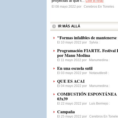
proyectas al que t...
Leer el resto
El 08 mayo 2022 por
Cerebros En Toneles
IR MÁS ALLÁ
"Formas infalibles de mantenerse
El 10 mayo 2022 por
Sylvia
:
Programación FIARTE. Festival In
por Manu Medina
El 11 mayo 2022 por
Manumedina
:
En una escuela sutil
El 03 mayo 2022 por
Notasutiles8
:
QUE ES ACAI
El 04 mayo 2022 por
Manumedina
:
COMBUSTIÓN ESPONTÁNEA | C
03x39
El 22 mayo 2022 por
Luis Bermejo
:
Campaña
El 25 mayo 2022 por
Cerebros En Tonele