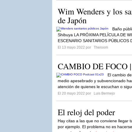
Wim Wenders y los san
de Japón
Baño públic
Shibuya LA PRÓXIMA PELÍCULA DE
ESCENARIO SANITARIOS PÚBLICOS D
El 13 mayo 2022 por
Theroom
CAMBIO DE FOCO | Z
El cambio de
medio apesebrado y subvencionado hará
atención de quienes le escuchan o sig
El 20 mayo 2022 por
Luis Bermejo
El reloj del poder
Hay citas a las que no conviene llegar t
por ejemplo. El problema no es hacerse