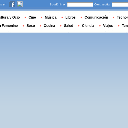
s en
Seudónimo
Contraseña
ltura y Ocio
Cine
Música
Libros
Comunicación
Tecnol
n Femenino
Sexo
Cocina
Salud
Ciencia
Viajes
Ten