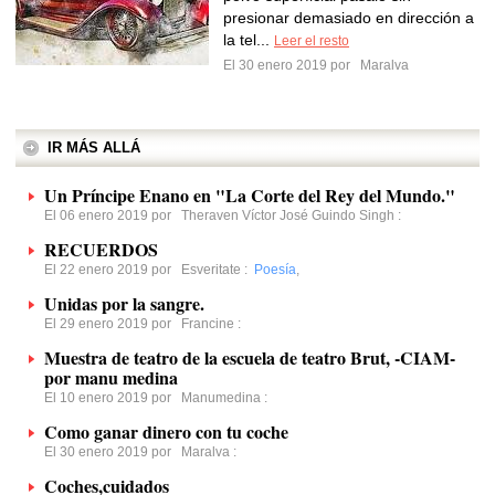
presionar demasiado en dirección a
la tel...
Leer el resto
El 30 enero 2019 por
Maralva
IR MÁS ALLÁ
Un Príncipe Enano en "La Corte del Rey del Mundo."
El 06 enero 2019 por
Theraven Víctor José Guindo Singh
:
RECUERDOS
El 22 enero 2019 por
Esveritate
:
Poesía
,
Unidas por la sangre.
El 29 enero 2019 por
Francine
:
Muestra de teatro de la escuela de teatro Brut, -CIAM-
por manu medina
El 10 enero 2019 por
Manumedina
:
Como ganar dinero con tu coche
El 30 enero 2019 por
Maralva
:
Coches,cuidados