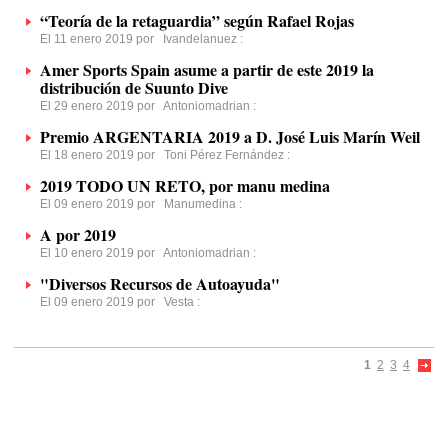
“Teoría de la retaguardia” según Rafael Rojas
El 11 enero 2019 por
Ivandelanuez
:
Amer Sports Spain asume a partir de este 2019 la
distribución de Suunto Dive
El 29 enero 2019 por
Antoniomadrian
:
Premio ARGENTARIA 2019 a D. José Luis Marín Weil
El 18 enero 2019 por
Toni Pérez Fernández
:
2019 TODO UN RETO, por manu medina
El 09 enero 2019 por
Manumedina
:
A por 2019
El 10 enero 2019 por
Antoniomadrian
:
"Diversos Recursos de Autoayuda"
El 09 enero 2019 por
Vesta
:
1
2
3
4