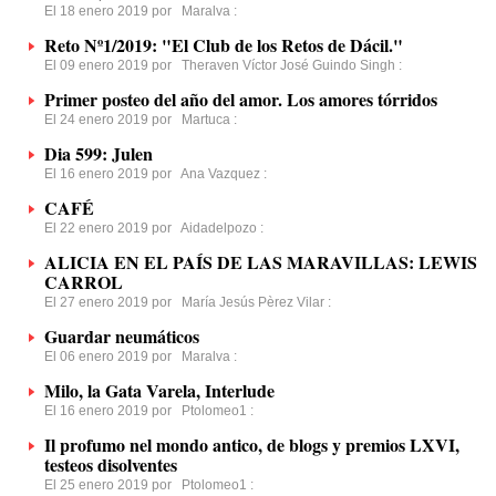
El 18 enero 2019 por
Maralva
:
Reto Nº1/2019: "El Club de los Retos de Dácil."
El 09 enero 2019 por
Theraven Víctor José Guindo Singh
:
Primer posteo del año del amor. Los amores tórridos
El 24 enero 2019 por
Martuca
:
Dia 599: Julen
El 16 enero 2019 por
Ana Vazquez
:
CAFÉ
El 22 enero 2019 por
Aidadelpozo
:
ALICIA EN EL PAÍS DE LAS MARAVILLAS: LEWIS
CARROL
El 27 enero 2019 por
María Jesús Pèrez Vilar
:
Guardar neumáticos
El 06 enero 2019 por
Maralva
:
Milo, la Gata Varela, Interlude
El 16 enero 2019 por
Ptolomeo1
:
Il profumo nel mondo antico, de blogs y premios LXVI,
testeos disolventes
El 25 enero 2019 por
Ptolomeo1
: