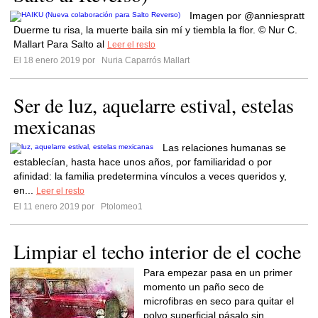
Imagen por @anniespratt
Duerme tu risa, la muerte baila sin mí y tiembla la flor. © Nur C.
Mallart Para Salto al
Leer el resto
El 18 enero 2019 por
Nuria Caparrós Mallart
Ser de luz, aquelarre estival, estelas
mexicanas
Las relaciones humanas se
establecían, hasta hace unos años, por familiaridad o por
afinidad: la familia predetermina vínculos a veces queridos y,
en...
Leer el resto
El 11 enero 2019 por
Ptolomeo1
Limpiar el techo interior de el coche
Para empezar pasa en un primer
momento un paño seco de
microfibras en seco para quitar el
polvo superficial pásalo sin