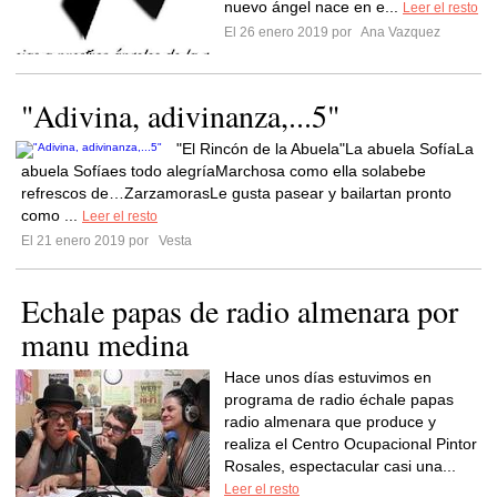
nuevo ángel nace en e...
Leer el resto
El 26 enero 2019 por
Ana Vazquez
"Adivina, adivinanza,...5"
"El Rincón de la Abuela"La abuela SofíaLa
abuela Sofíaes todo alegríaMarchosa como ella solabebe
refrescos de…ZarzamorasLe gusta pasear y bailartan pronto
como ...
Leer el resto
El 21 enero 2019 por
Vesta
Echale papas de radio almenara por
manu medina
Hace unos días estuvimos en
programa de radio échale papas
radio almenara que produce y
realiza el Centro Ocupacional Pintor
Rosales, espectacular casi una...
Leer el resto