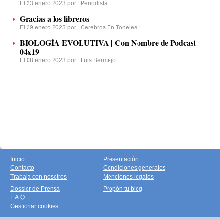
El 23 enero 2023 por
Periodista
:
Gracias a los libreros
El 29 enero 2023 por
Cerebros En Toneles
:
BIOLOGÍA EVOLUTIVA | Con Nombre de Podcast
04x19
El 08 enero 2023 por
Luis Bermejo
:
Inicio
Presentación
Contacto
Condiciones generales
Trabaja con nosotros
Menciones legales
Dossier de Prensa
Propón tu blog
F.A.Q.
Gestionar cookies