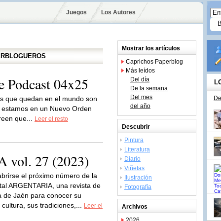
Juegos
Los Autores
Mostrar los artículos
PERBLOGUEROS
Caprichos Paperblog
Más leídos
 Podcast 04x25
Del día
L
De la semana
Del mes
os que quedan en el mundo son
De
del año
ue estamos en un Nuevo Orden
reen que...
Leer el resto
Descubrir
Pintura
Literatura
vol. 27 (2023)
Diario
Viñetas
brirse el próximo número de la
Ilustración
gital ARGENTARIA, una revista de
Fotografía
ia de Jaén para conocer su
u cultura, sus tradiciones,...
Leer el
Archivos
2026