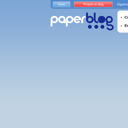
Inicio
Propón tu blog
Sígueno
Cu
E