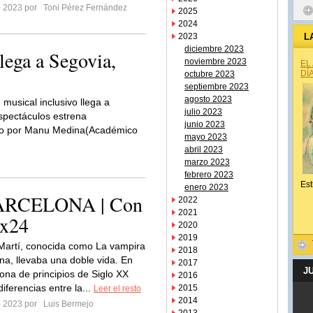
ro 2023 por
Toni Pérez Fernández
2025
2024
2023
L
diciembre 2023
lega a Segovia,
noviembre 2023
EL
DÍ
octubre 2023
septiembre 2023
agosto 2023
 musical inclusivo llega a
julio 2023
pectáculos estrena
junio 2023
do por Manu Medina(Académico
mayo 2023
abril 2023
marzo 2023
febrero 2023
Est
enero 2023
RCELONA | Con
2022
2021
4x24
2020
2019
Martí, conocida como La vampira
2018
na, llevaba una doble vida. En
2017
J
ona de principios de Siglo XX
2016
iferencias entre la...
2015
Leer el resto
2014
ro 2023 por
Luis Bermejo