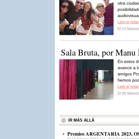
otra ciuda
posibilida
audiovisua
Leer el resto
El 15 febre
Sala Bruta, por Manu
En estos d
avance a l
amigos Pro
hemos podid
Leer el resto
El 08 febre
IR MÁS ALLÁ
Premios ARGENTARIA 2023, 