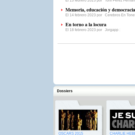
El 13 febrero 2023 por
Toni Pérez Ferná
Memoria, educación y democraci
El 14 febrero 2023 por
Cerebros En Tone
En torno a la locura
El 18 febrero 2023 por
Jorgapp
:
Dossiers
OSCARS 2015
CHARLIE HEB