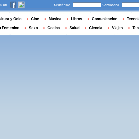
s en
Seudónimo
Contraseña
ltura y Ocio
Cine
Música
Libros
Comunicación
Tecnol
n Femenino
Sexo
Cocina
Salud
Ciencia
Viajes
Ten