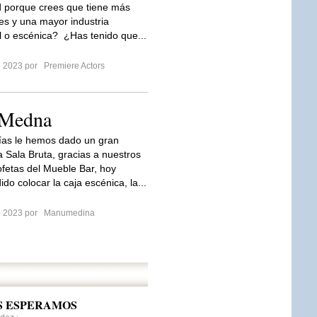
d porque crees que tiene más
des y una mayor industria
l o escénica? ¿Has tenido que...
ro 2023 por
Premiere Actors
 Medna
ías le hemos dado un gran
a Sala Bruta, gracias a nuestros
fetas del Mueble Bar, hoy
o colocar la caja escénica, la...
ro 2023 por
Manumedina
OS ESPERAMOS