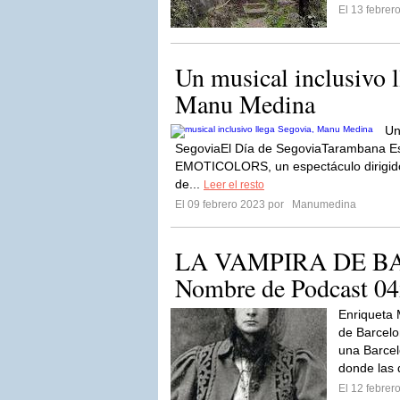
El 13 febre
Un musical inclusivo l
Manu Medina
Un
SegoviaEl Día de SegoviaTarambana Es
EMOTICOLORS, un espectáculo dirigi
de...
Leer el resto
El 09 febrero 2023 por
Manumedina
LA VAMPIRA DE BA
Nombre de Podcast 0
Enriqueta 
de Barcelo
una Barcel
donde las d
El 12 febre