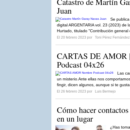
Catastro de Martín Ga
Juan
Se publica
digital ARGENTARIA vol. 23 (2023) de 
Hurtado, titulado "Contribución general
El 20 febrero 2023 por
Toni Pérez Fernández
CARTAS DE AMOR | 
Podcast 04x26
Las ca
un misterio.Ante ellas nos comportamo
fingir, dicen algunos, aunque si te gust
El 26 febrero 2023 por
Luis Bermejo
Cómo hacer contactos
en un lugar
¿Has tomad