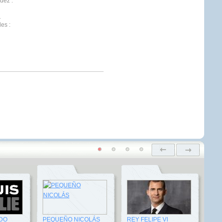
ndez
:
a
les
:
DO
PEQUEÑO NICOLÁS
REY FELIPE VI