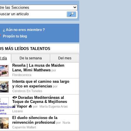
¿ Aún no eres miembro ?
Propón tu blog
OS MÁS LEÍDOS TALENTOS
l día
De la semana
Del mes
Reseña | La musa de Maiden
Lane, Mimi Matthews
por
Flordecereza
Intenta que el camino sea largo
y rico en experiencias
por
Cerebros En Toneles
🐟 Doradas Mediterráneas al
Toque de Cayena & Mejillones
al Vapor 🦪
por
María Eugenia Arias
Lozano
El duelo silencioso de la
reinvención profesional
por
Nuria
Caparrós Mallart