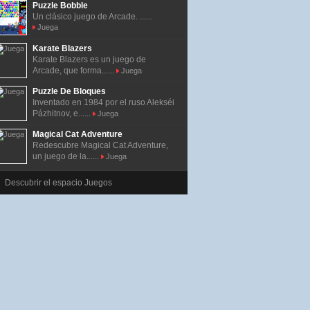
Puzzle Bobble
Un clásico juego de Arcade. ......
Juega
Karate Blazers
Karate Blazers es un juego de
Arcade, que forma......
Juega
Puzzle De Bloques
Inventado en 1984 por el ruso Alekséi
Pázhitnov, e......
Juega
Magical Cat Adventure
Redescubre Magical Cat Adventure,
un juego de la......
Juega
Descubrir el espacio Juegos