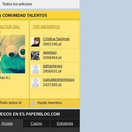
Todos los artículos
A COMUNIDAD TALENTOS
 AUTOR DEL
TOP MIEMBROS
A
Cristina Sanjosé
3902196 pt
sepelaci
3268454 pt
adrianreyes
2850031 pt
her A.l.
cupcakeshermosos
2427265 pt
Todo sobre él
Hazte miembro
UEGOS EN ES.PAPERBLOG.COM
Arcade
Casino
Estrategia