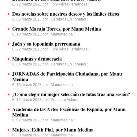
El 22 marzo 2023 por
Toni Pérez Fernández
:
Dos novelas sobre nuestros deseos y los límites éticos
El 05 marzo 2023 por
Cerebros En Toneles
:
Grande Maruja Torres, por Manu Medina
El 10 marzo 2023 por
Manumedina
:
Jaén y su toponimia prerromana
El 22 marzo 2023 por
Toni Pérez Fernández
:
Máquinas y democracia
El 04 marzo 2023 por
Cerebros En Toneles
:
JORNADAS de Participación Ciudadana, por Manu
Medina
El 13 marzo 2023 por
Manumedina
:
¿Cómo elegir mi mejor selección de fotos tras una sesión?
El 15 marzo 2023 por
Premiere Actors
:
Academia de las Artes Escénicas de España, por Manu
Medina
El 02 marzo 2023 por
Manumedina
:
Mujeres, Edith Piaf, por Manu Medina
El 08 marzo 2023 por
Manumedina
: