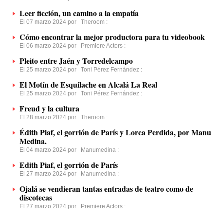
Leer ficción, un camino a la empatía
El 07 marzo 2024 por
Theroom
:
Cómo encontrar la mejor productora para tu videobook
El 06 marzo 2024 por
Premiere Actors
:
Pleito entre Jaén y Torredelcampo
El 25 marzo 2024 por
Toni Pérez Fernández
:
El Motín de Esquilache en Alcalá La Real
El 25 marzo 2024 por
Toni Pérez Fernández
:
Freud y la cultura
El 28 marzo 2024 por
Theroom
:
Édith Piaf, el gorrión de París y Lorca Perdida, por Manu
Medina.
El 04 marzo 2024 por
Manumedina
:
Edith Piaf, el gorrión de París
El 27 marzo 2024 por
Manumedina
:
Ojalá se vendieran tantas entradas de teatro como de
discotecas
El 27 marzo 2024 por
Premiere Actors
: