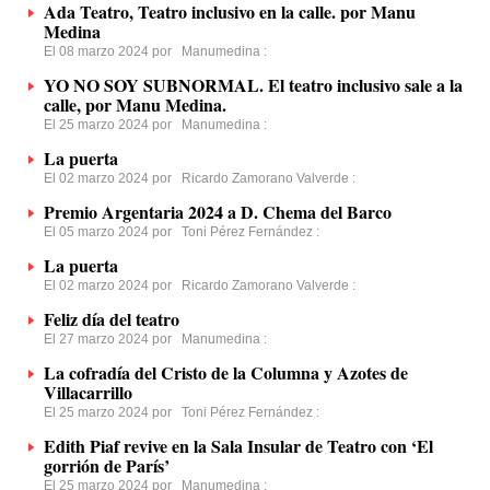
Ada Teatro, Teatro inclusivo en la calle. por Manu
Medina
El 08 marzo 2024 por
Manumedina
:
YO NO SOY SUBNORMAL. El teatro inclusivo sale a la
calle, por Manu Medina.
El 25 marzo 2024 por
Manumedina
:
La puerta
El 02 marzo 2024 por
Ricardo Zamorano Valverde
:
Premio Argentaria 2024 a D. Chema del Barco
El 05 marzo 2024 por
Toni Pérez Fernández
:
La puerta
El 02 marzo 2024 por
Ricardo Zamorano Valverde
:
Feliz día del teatro
El 27 marzo 2024 por
Manumedina
:
La cofradía del Cristo de la Columna y Azotes de
Villacarrillo
El 25 marzo 2024 por
Toni Pérez Fernández
:
Edith Piaf revive en la Sala Insular de Teatro con ‘El
gorrión de París’
El 25 marzo 2024 por
Manumedina
: