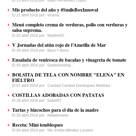
El 23 abril 2016 por
Isaac Fernández López
:
Mis producto del año y #SmileBoxInnoval
El 21 abril 2016 por
Vicensi
:
Menú completo crema de verduras, pollo con verduras y
salsa suprema.
El 02 abril 2016 por
Maribel02
:
V Jornadas del atún rojo de l’Ametlla de Mar
El 30 abril 2016 por
Baco Y Boca
:
Ensalada de ventresca de bacalao y vinagreta de tomate
El 03 abril 2016 por
Gastronoming
:
BOLSITA DE TELA CON NOMBRE "ELENA" EN
FIELTRO
El 07 abril 2016 por
Caridad Caridad Domínguez Martínez
:
COSTILLAS ADOBADAS CON PATATAS
El 28 abril 2016 por
Isabel57
:
Tartas y bizcochos para el dia de la madre
El 20 abril 2016 por
Aditadonaire
:
Receta: Mini tembleques
El 04 abril 2016 por
Ma. Emilia Méndez Luciano
: