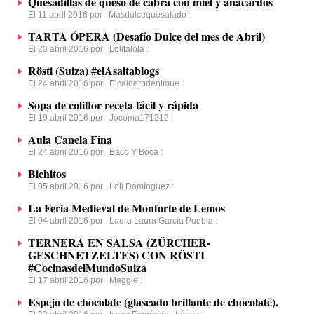
Quesadillas de queso de cabra con miel y anacardos
El 11 abril 2016 por
Masdulcequesalado
:
TARTA ÓPERA (Desafío Dulce del mes de Abril)
El 20 abril 2016 por
Lolitalola
:
Rösti (Suiza) #elAsaltablogs
El 24 abril 2016 por
Elcalderodenimue
:
Sopa de coliflor receta fácil y rápida
El 19 abril 2016 por
Jocoma171212
:
Aula Canela Fina
El 24 abril 2016 por
Baco Y Boca
:
Bichitos
El 05 abril 2016 por
Loli Domínguez
:
La Feria Medieval de Monforte de Lemos
El 04 abril 2016 por
Laura Laura García Puebla
:
TERNERA EN SALSA (ZÜRCHER-
GESCHNETZELTES) CON RÖSTI
#CocinasdelMundoSuiza
El 17 abril 2016 por
Maggie
:
Espejo de chocolate (glaseado brillante de chocolate).