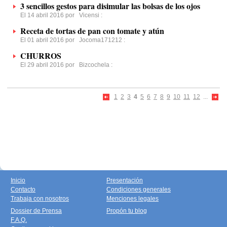
3 sencillos gestos para disimular las bolsas de los ojos
El 14 abril 2016 por
Vicensi
:
Receta de tortas de pan con tomate y atún
El 01 abril 2016 por
Jocoma171212
:
CHURROS
El 29 abril 2016 por
Bizcochela
:
1
2
3
4
5
6
7
8
9
10
11
12
...
Inicio
Presentación
Contacto
Condiciones generales
Trabaja con nosotros
Menciones legales
Dossier de Prensa
Propón tu blog
F.A.Q.