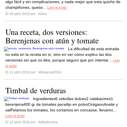
algo fácil y sin complicaciones, y nada mejor que esta quiche de
champiñones, queso...
Leer el resto
El 18 abril 2016 por
Aisha
Una receta, dos versiones:
Berenjenas con atún y tomate
La dificultad de esta entrada
no está en la receta en sí, sino en ver cómo explico las dos
versiones sin que os liéis, porque seguro que por intentar...
Leer
el resto
El 12 abril 2016 por
Mariajose2014
Timbal de verduras
Ingredientes6 cebollas dulces2 calabacines1
berenjena400 gr de tomates peraAjo en polvoOréganoAceite y
salPelamos los tomates, los cortamos en concasse, llevamo...
Leer el resto
El 12 abril 2016 por
Aditadonaire