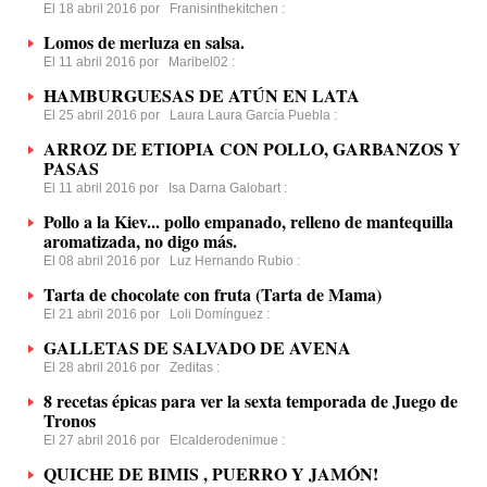
El 18 abril 2016 por
Franisinthekitchen
:
Lomos de merluza en salsa.
El 11 abril 2016 por
Maribel02
:
HAMBURGUESAS DE ATÚN EN LATA
El 25 abril 2016 por
Laura Laura García Puebla
:
ARROZ DE ETIOPIA CON POLLO, GARBANZOS Y
PASAS
El 11 abril 2016 por
Isa Darna Galobart
:
Pollo a la Kiev... pollo empanado, relleno de mantequilla
aromatizada, no digo más.
El 08 abril 2016 por
Luz Hernando Rubio
:
Tarta de chocolate con fruta (Tarta de Mama)
El 21 abril 2016 por
Loli Domínguez
:
GALLETAS DE SALVADO DE AVENA
El 28 abril 2016 por
Zeditas
:
8 recetas épicas para ver la sexta temporada de Juego de
Tronos
El 27 abril 2016 por
Elcalderodenimue
:
QUICHE DE BIMIS , PUERRO Y JAMÓN!