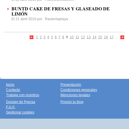
BUNTD CAKE DE FRESAS Y GLASEADO DE
LIMÓN
El 21 abril 2016 por
Raulenlaplaya
:
1
2
3
4
5
6
7
8
9
10
11
12
13
14
15
16
17
...
Inicio
Presentación
Contacto
Condiciones generales
Trabaja con nosotros
Menciones legales
Dossier de Prensa
Propón tu blog
F.A.Q.
Gestionar cookies