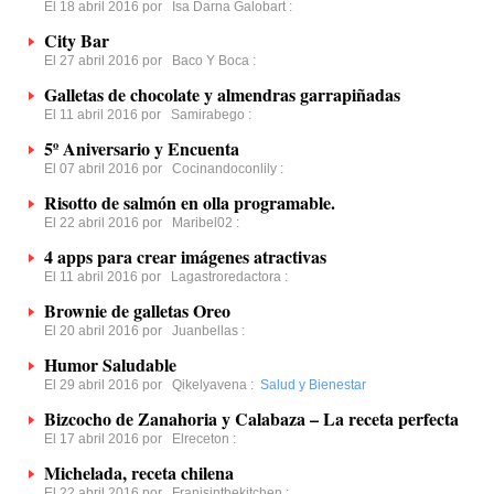
El 18 abril 2016 por
Isa Darna Galobart
:
City Bar
El 27 abril 2016 por
Baco Y Boca
:
Galletas de chocolate y almendras garrapiñadas
El 11 abril 2016 por
Samirabego
:
5º Aniversario y Encuenta
El 07 abril 2016 por
Cocinandoconlily
:
Risotto de salmón en olla programable.
El 22 abril 2016 por
Maribel02
:
4 apps para crear imágenes atractivas
El 11 abril 2016 por
Lagastroredactora
:
Brownie de galletas Oreo
El 20 abril 2016 por
Juanbellas
:
Humor Saludable
El 29 abril 2016 por
Qikelyavena
:
Salud y Bienestar
Bizcocho de Zanahoria y Calabaza – La receta perfecta
El 17 abril 2016 por
Elreceton
:
Michelada, receta chilena
El 22 abril 2016 por
Franisinthekitchen
: