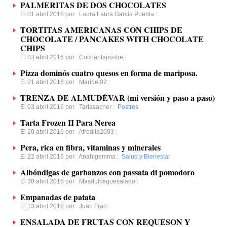
PALMERITAS DE DOS CHOCOLATES
El 01 abril 2016 por
Laura Laura García Puebla
:
TORTITAS AMERICANAS CON CHIPS DE
CHOCOLATE / PANCAKES WITH CHOCOLATE
CHIPS
El 03 abril 2016 por
Cucharitapostre
:
Pizza dominós cuatro quesos en forma de mariposa.
El 21 abril 2016 por
Maribel02
:
TRENZA DE ALMUDÉVAR (mi versión y paso a paso)
El 03 abril 2016 por
Tartasacher
:
Postres
Tarta Frozen II Para Nerea
El 20 abril 2016 por
Afrodita2003
:
Pera, rica en fibra, vitaminas y minerales
El 22 abril 2016 por
Anahigemma
:
Salud y Bienestar
Albóndigas de garbanzos con passata di pomodoro
El 30 abril 2016 por
Masdulcequesalado
:
Empanadas de patata
El 13 abril 2016 por
Juan Fran
:
ENSALADA DE FRUTAS CON REQUESON Y