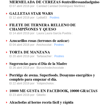
MERMELADA DE CEREZAS #entrelibrosandaelguiso
El 07 abril 2016 por
Caridad Caridad Domínguez Martínez
:
GALLETAS STAR WARS
El 12 abril 2016 por
Lydia63
:
Postres
FILETE DE TERNERA RELLENO DE
CHAMPIÑONES Y QUESO
El 14 abril 2016 por
Laura Laura García Puebla
:
Azucarillos rosas (terrones de azúcar)
El 04 abril 2016 por
Anichocolat
:
Postres
TORTA DE MANZANA
El 20 abril 2016 por
Tartasacher
:
Postres
Sugerencias para el Día de la Madre
El 26 abril 2016 por
Bizcochodechocolate
:
Porridge de avena. Superfoods. Desayuno energético y
completo para empezar el día.
El 22 abril 2016 por
Yolipincholos
:
10000 ME GUSTA EN FACEBOOK, 10000 GRACIAS
El 23 abril 2016 por
Gibello
:
Alcachofas al horno receta fácil y rápida