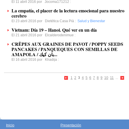
El 11 abril 2016 por
Jocoma171212
:
La empatía, el placer de la lectura emocional para nuestro
cerebro
El 23 abril 2016 por
Dietética Casa Pià
:
Salud y Bienestar
Vietnam: Día 19 – Hanoi. Qué ver en un día
El 21 abril 2016 por
Elcalderodenimue
:
CRÊPES AUX GRAINES DE PAVOT / POPPY SEEDS
PANCAKES / PANQUEQUES CON SEMILLAS DE
AMAPOLA / بان كيك...
El 16 abril 2016 por
Khadija
:
1
2
3
4
5
6
7
8
9
10
11
...
Inicio
Presentación